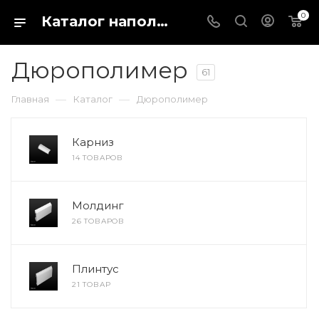
0
Каталог напольных покрытий в магазине Fargo-shop в городе Каталог отделочных материалов для пола и стен. Купить кварц виниловый ламинат, ПВХ плитку или паркетную доску можно в интернет-магазине Fargo-shop в городе Коломна
Дюрополимер
61
—
—
Главная
Каталог
Дюрополимер
Карниз
14 ТОВАРОВ
Молдинг
26 ТОВАРОВ
Плинтус
21 ТОВАР