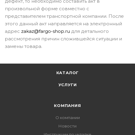
дефект, то необходимо составить акт в
произвольной форме совместно с
представителем транспортной компании. После
этого данный акт направляется на электронный
адрес
z
akaz@fargo-shop.ru
для детального
рассмотрения причин сложившейся ситуации и
замены товара.
КАТАЛОГ
УСЛУГИ
КОМПАНИЯ
О компании
Новости
Инструкции по укладке