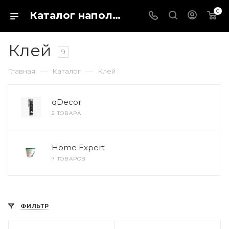
0
Каталог напольных покрытий в магазине Fargo-shop в городе Каталог отделочных материалов для пола и стен. Купить кварц виниловый ламинат, ПВХ плитку или паркетную доску можно в интернет-магазине Fargo-shop в городе Коломна
Клей
9
—
—
Главная
Каталог
Клей
qDecor
2 ТОВАРА
Home Expert
7 ТОВАРОВ
ФИЛЬТР