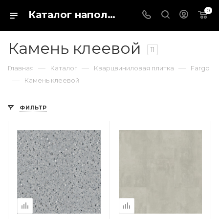
0
Каталог напольных покрытий в магазине Fargo-shop в городе Каталог отделочных материалов для пола и стен. Купить кварц виниловый ламинат, ПВХ плитку или паркетную доску можно в интернет-магазине Fargo-shop в городе Коломна
Камень клеевой
11
—
—
—
Главная
Каталог
Кварцвиниловая плитка
Fargo
—
Камень клеевой
ФИЛЬТР