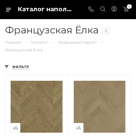
0
Каталог напольных покрытий в магазине Fargo-shop в городе Каталог отделочных материалов для пола и стен. Купить кварц виниловый ламинат, ПВХ плитку или паркетную доску можно в интернет-магазине Fargo-shop в городе Коломна
Французская Ёлка
12
—
—
—
Главная
Каталог
Кварцевый паркет
Французская Ёлка
ФИЛЬТР