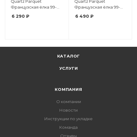
Quartz Parquet
Quartz Parquet
Французская ёлка 99-
Французская ёлка 99-
400-29 Орех
550-64 Венге
6 290 ₽
6 490 ₽
Американский
Африканский
КАТАЛОГ
УСЛУГИ
КОМПАНИЯ
О компании
Новости
Инструкции по укладке
Команда
Отзывы