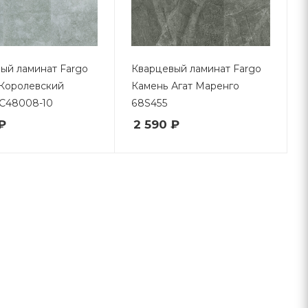
ый ламинат Fargo
Кварцевый ламинат Fargo
Королевский
Камень Агат Маренго
C48008-10
68S455
₽
2 590 ₽