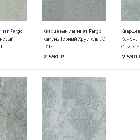
нат Fargo
Кварцевый ламинат Fargo
Кварцев
ковый
Камень Горный Хрусталь JC
Камень 
-1
11013
Оникс Y
2 590 ₽
2 590 