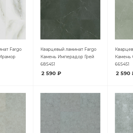
нат Fargo
Кварцевый ламинат Fargo
Кварцев
Мрамор
Камень Имперадор Грей
Камень 
68S451
66S451
2 590 ₽
2 590 