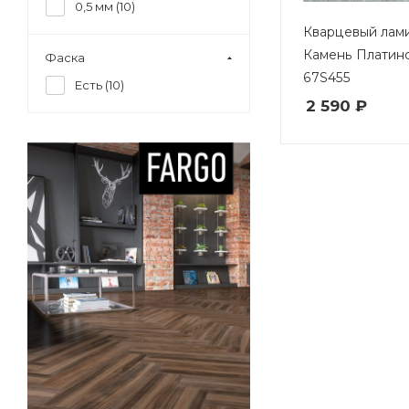
0,5 мм (
10
)
Кварцевый лами
Камень Платино
Фаска
67S455
Есть (
10
)
2 590 ₽