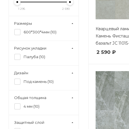
1 295
2 590
Размеры
Кварцевый лами
600*300*4мм (
10
)
Камень Фисташ
базальт JC 11015
Рисунок укладки
2 590 ₽
Палуба (
10
)
Дизайн
Под камень (
10
)
Общая толщина
4 мм (
10
)
Защитный слой