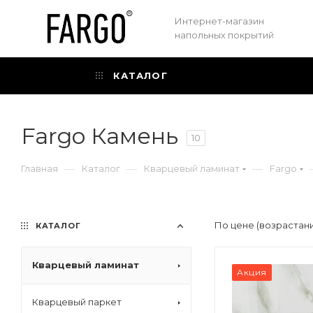
Интернет-магазин
напольных покрытий
КАТАЛОГ
Fargo Камень
10
—
—
—
Главная
Каталог
Кварцевый ламинат
Fargo
По цене (возрастан
КАТАЛОГ
Кварцевый ламинат
Акция
Кварцевый паркет